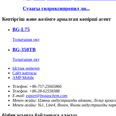
Судағы гидроксипропил ди...
Кептіргіш және желімге арналған көпірші агент
BG-L75
Толығырақ оқу
BG-350TB
Толығырақ оқу
Ыстық өнімдер
Сайт картасы
AMP Mobile
Телефон:
+86-757-25665866
Телефон:
+86-28-62558388
E-mail:
export@bogaochem.com
Мекен-жайы:
Цзяньи индустриалды аймағы, Лелиу қалас
Мекен-жайы:
№1, Line4, Янхен, Янган индустриалды пар
бізбен осында байланыса аласыз