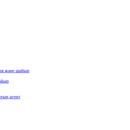
сия және шайыр
айыр
атын агент