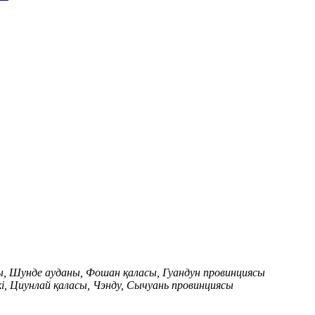
ы, Шунде ауданы, Фошан қаласы, Гуандун провинциясы
кі, Циунлай қаласы, Чэнду, Сычуань провинциясы