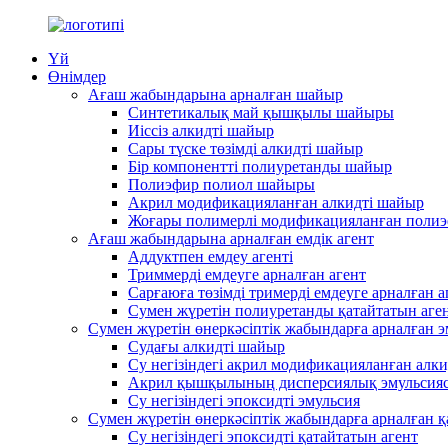
Үй
Өнімдер
Ағаш жабындарына арналған шайыр
Синтетикалық май қышқылы шайыры
Иіссіз алкидті шайыр
Сары түске төзімді алкидті шайыр
Бір компонентті полиуретанды шайыр
Полиэфир полиол шайыры
Акрил модификацияланған алкидті шайыр
Жоғары полимерлі модификацияланған поли
Ағаш жабындарына арналған емдік агент
Аддуктпен емдеу агенті
Триммерді емдеуге арналған агент
Сарғаюға төзімді тримерді емдеуге арналған а
Сумен жүретін полиуретанды қатайтатын аге
Сумен жүретін өнеркәсіптік жабындарға арналған 
Судағы алкидті шайыр
Су негізіндегі акрил модификацияланған алк
Акрил қышқылының дисперсиялық эмульсия
Су негізіндегі эпоксидті эмульсия
Сумен жүретін өнеркәсіптік жабындарға арналған қ
Су негізіндегі эпоксидті қатайтатын агент