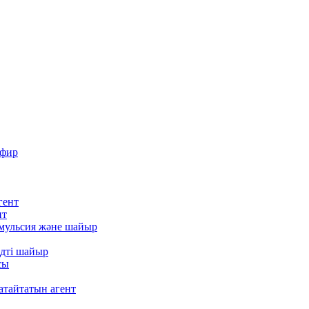
эфир
гент
нт
эмульсия және шайыр
идті шайыр
сы
атайтатын агент