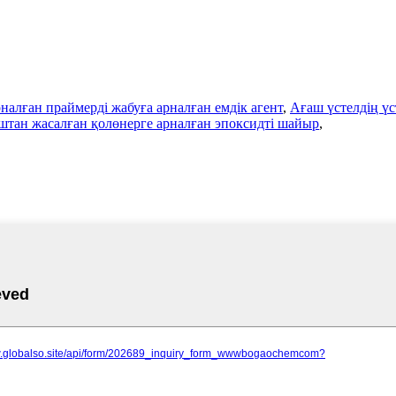
налған праймерді жабуға арналған емдік агент
,
Ағаш үстелдің үс
штан жасалған қолөнерге арналған эпоксидті шайыр
,