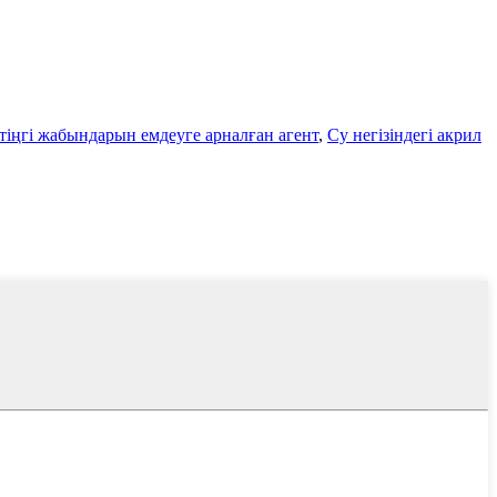
тіңгі жабындарын емдеуге арналған агент
,
Су негізіндегі акрил