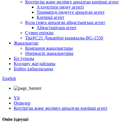
Кептіргіш және желімге арналған көпірші агент
Аддуктпен емдеу агенті
Триммерді емдеуге арналған агент
Көпірші агент
Қола сияға арналған айқастырғыш агент
Айқастырғыш агент
Сумен еріткіш
Tita®C21 Дикарбон қышқылы-BG-1550
Жаңалықтар
Компания жаңалықтары
Өнеркәсіп жаңалықтары
Біз туралы
Қолдану жағдайлары
Бізбен хабарласыңы
English
Үй
Өнімдер
Кептіргіш және желімге арналған көпірші агент
Өнім іздеуші