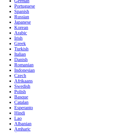
German
Portuguese
Spanish
Russian
Japanese
Korean
Arabic
Irish
Greek
Turkish
Italian
Danish
Romanian
Indonesian
Czech
Afrikaans
Swedish
Polish
Basque
Catalan
Esperanto
Hindi
Lao
Albanian
Amharic