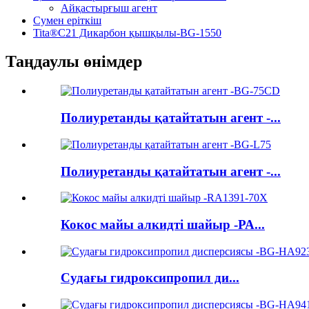
Айқастырғыш агент
Сумен еріткіш
Tita®C21 Дикарбон қышқылы-BG-1550
Таңдаулы өнімдер
Полиуретанды қатайтатын агент -...
Полиуретанды қатайтатын агент -...
Кокос майы алкидті шайыр -РА...
Судағы гидроксипропил ди...