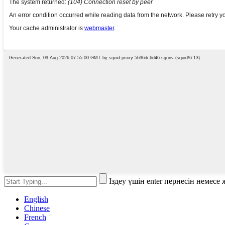
Іздеу үшін enter пернесін немес
English
Chinese
French