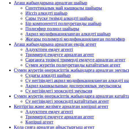
Ағаш жабындарына арналған шайыр
Синтетикалық май қышқылы шайыры
Иіссіз алкидті шайыр
Сары түске төзімді алкидті шайыр
Бір компонентті полиуретанды шайыр
Полиэфир полиол шайыры
Акрил модификацияланған алкидті шайыр
Жоғары полимерлі модификацияланған полиэфир
Ағаш жабындарына арналған емдік агент
Аддуктпен емдеу агенті
Триммерді емдеуге арналған агент
Сарғаюға төзімді тримерді емдеуге арналған агент
Сумен жүретін полиуретанды қатайтатын агент
Сумен жүретін өнеркәсіптік жабындарға арналған эмуль
Судағы алкидті шайыр
Су негізіндегі акрил модификацияланған алкидті ш
Акрил қышқылының дисперсиялық эмульсиясы
Су негізіндегі эпоксидті эмульсия
Сумен жүретін өнеркәсіптік жабындарға арналған қатайт
Су негізіндегі эпоксидті қатайтатын агент
Кептіргіш және желімге арналған көпірші агент
Аддуктпен емдеу агенті
Триммерді емдеуге арналған агент
Көпірші агент
Қола сияға арналған айқастырғыш агент